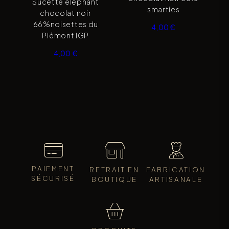
Sucette elephant
smarties
chocolat noir
66%noisettes du
4,00
€
Piémont IGP
4,00
€
PAIEMENT
RETRAIT EN
FABRICATION
SÉCURISÉ
BOUTIQUE
ARTISANALE