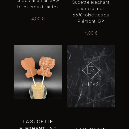
chocolat au lait 39%
Sucette elephant
billes croustillantes
chocolat noir
66%noisettes du
4,00
€
Piémont IGP
4,00
€
LA SUCETTE
ELEPHANT LAIT