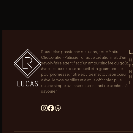
L
Sous l’élan passionné de Lucas, notre Maître
Chocolatier-Pâtissier, chaque création naît d’un
N
savoir-faire attentif et d’un amour sincère du goût.
E
Avec le sourire pour accueil et la gourmandise
N
pour promesse, notre équipe met tout son cœur
N
à éveiller vos papilles et à vous offrir bien plus
L
qu’une simple pâtisserie : un instant de bonheur à
savourer.