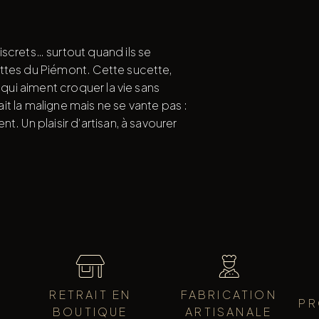
screts… surtout quand ils se
ttes du Piémont. Cette sucette,
 qui aiment croquer la vie sans
fait la maligne mais ne se vante pas :
. Un plaisir d’artisan, à savourer
RETRAIT EN
FABRICATION
PR
BOUTIQUE
ARTISANALE