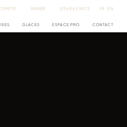
COMPTE
PANIER
03 69 63 94 73
FR
EN
ISES
GLACES
ESPACE PRO
CONTACT