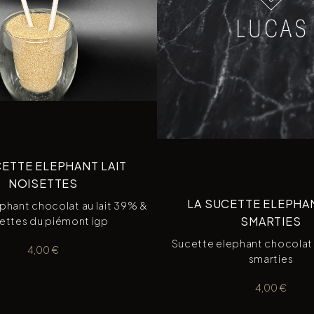
CETTE ELEPHANT LAIT
NOISETTES
LA SUCETTE ELEPHAN
phant chocolat au lait 39% &
SMARTIES
ettes du piémont igp
Sucette elephant chocolat 
4,00
€
smarties
4,00
€