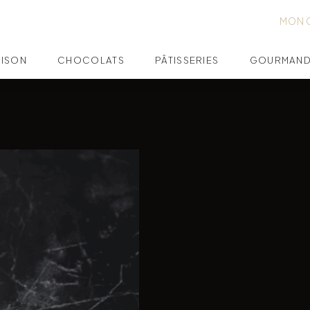
MON 
AISON
CHOCOLATS
PÂTISSERIES
GOURMAND