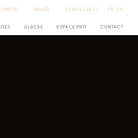
COMPTE
PANIER
03 69 63 94 73
FR
EN
ISES
GLACES
ESPACE PRO
CONTACT