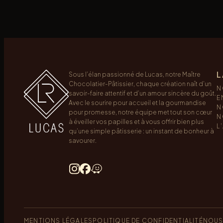
L
Sous l’élan passionné de Lucas, notre Maître
Chocolatier-Pâtissier, chaque création naît d’un
N
savoir-faire attentif et d’un amour sincère du goût.
E
Avec le sourire pour accueil et la gourmandise
N
pour promesse, notre équipe met tout son cœur
N
à éveiller vos papilles et à vous offrir bien plus
L
qu’une simple pâtisserie : un instant de bonheur à
savourer.
MENTIONS LÉGALES
POLITIQUE DE CONFIDENTIALITÉ
NOUS