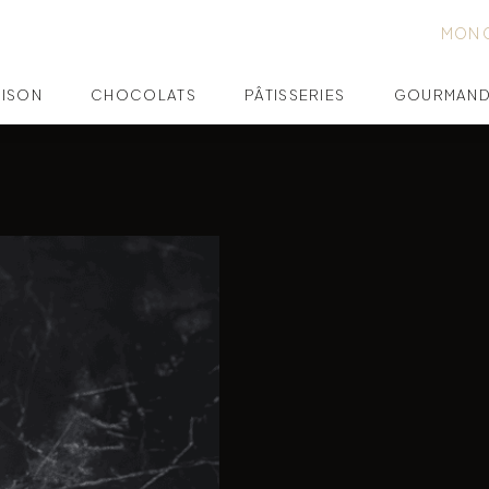
MON 
AISON
CHOCOLATS
PÂTISSERIES
GOURMAND