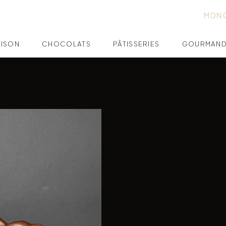
MON 
AISON
CHOCOLATS
PÂTISSERIES
GOURMAND