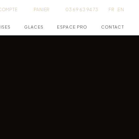
COMPTE
PANIER
03 69 63 94 73
FR
EN
ISES
GLACES
ESPACE PRO
CONTACT