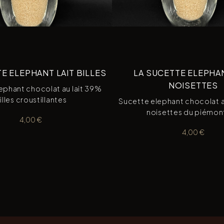
E ELEPHANT LAIT BILLES
LA SUCETTE ELEPHAN
NOISETTES
ephant chocolat au lait 39%
illes croustillantes
Sucette elephant chocolat a
noisettes du piémon
4,00
€
4,00
€