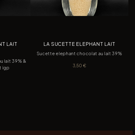
T LAIT
LA SUCETTE ELEPHANT LAIT
Sucette elephant chocolat au lait 39%
u lait 39% &
3,50
€
t igp