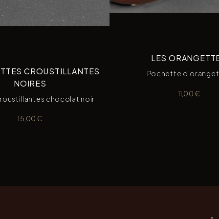
LES ORANGETT
ETTES CROUSTILLANTES
Pochette d'oranget
NOIRES
11,00
€
roustillantes chocolat noir
15,00
€