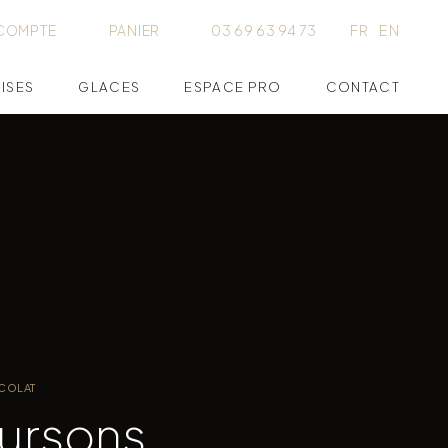
COMPTE
PANIER
03 69 63 94 73
FR
EN
ISES
GLACES
ESPACE PRO
CONTACT
COLAT
ursons