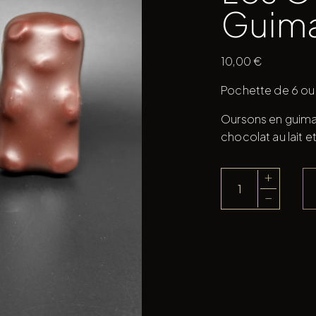
Guima
10,00
€
Pochette de 6 our
Oursons en guimau
chocolat au lait et
+
quantité
−
de
Les
Oursons
Guimauve
Mix