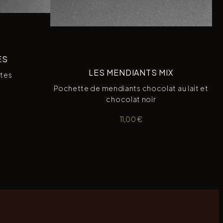
ES
LES MENDIANTS MIX
tes
Pochette de mendiants chocolat au lait et
chocolat noir
11,00
€