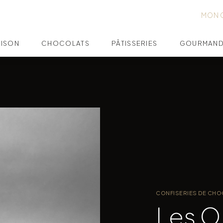
MON 
AISON
CHOCOLATS
PÂTISSERIES
GOURMAND
CONFISERIES DE CHO
Les O