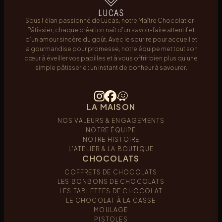
Sous l’élan passionné de Lucas, notre Maître Chocolatier-
Pâtissier, chaque création naît d’un savoir-faire attentif et
d’un amour sincère du goût. Avec le sourire pour accueil et
la gourmandise pour promesse, notre équipe met tout son
cœur à éveiller vos papilles et à vous offrir bien plus qu’une
simple pâtisserie : un instant de bonheur à savourer.
LA MAISON
NOS VALEURS & ENGAGEMENTS
NOTRE ÉQUIPE
NOTRE HISTOIRE
L’ATELIER & LA BOUTIQUE
CHOCOLATS
COFFRETS DE CHOCOLATS
LES BONBONS DE CHOCOLATS
LES TABLETTES DE CHOCOLAT
LE CHOCOLAT À LA CASSE
MOULAGE
PISTOLES