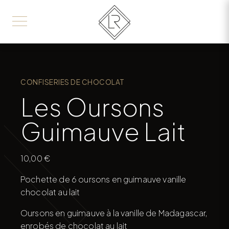
CONFISERIES DE CHOCOLAT
Les Oursons
Guimauve Lait
10,00
€
Pochette de 6 oursons en guimauve vanille
chocolat au lait
Oursons en guimauve à la vanille de Madagascar,
enrobés de chocolat au lait