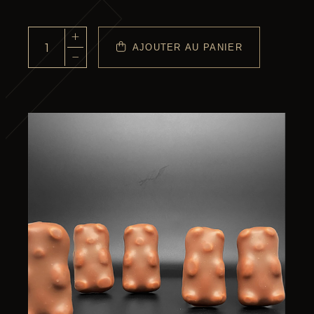
+
AJOUTER AU PANIER
quantité
−
de
Les
Oursons
Guimauve
Lait