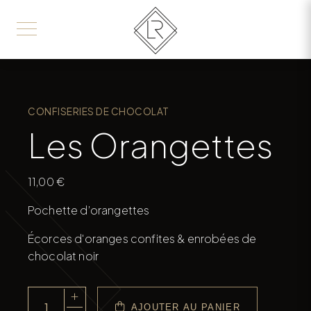
CONFISERIES DE CHOCOLAT
Les Orangettes
11,00
€
Pochette d’orangettes
Écorces d'oranges confites & enrobées de
chocolat noir
+
AJOUTER AU PANIER