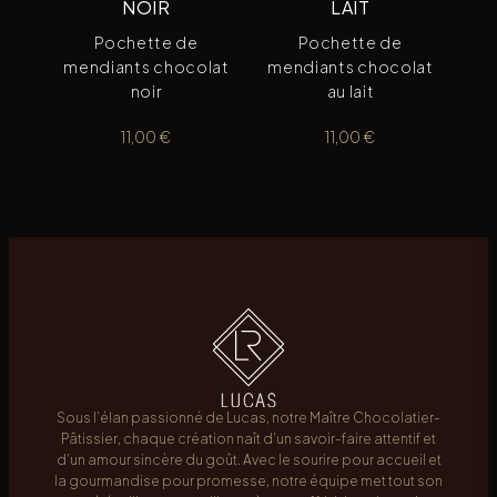
NOIR
LAIT
Pochette de
Pochette de
mendiants chocolat
mendiants chocolat
noir
au lait
11,00
€
11,00
€
Sous l’élan passionné de Lucas, notre Maître Chocolatier-
Pâtissier, chaque création naît d’un savoir-faire attentif et
d’un amour sincère du goût. Avec le sourire pour accueil et
la gourmandise pour promesse, notre équipe met tout son