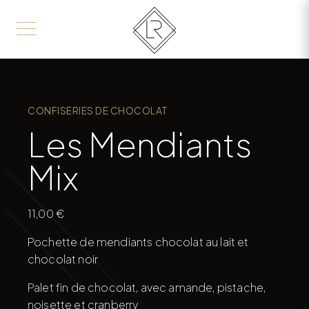
CONFISERIES DE CHOCOLAT
Les Mendiants
Mix
11,00
€
Pochette de mendiants chocolat au lait et
chocolat noir
Palet fin de chocolat, avec amande, pistache,
noisette et cranberry