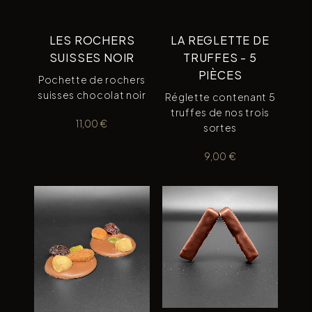
LES ROCHERS
LA REGLETTE DE
SUISSES NOIR
TRUFFES - 5
PIÈCES
Pochette de rochers
suisses chocolat noir
Réglette contenant 5
truffes de nos trois
11,00
€
sortes
9,00
€