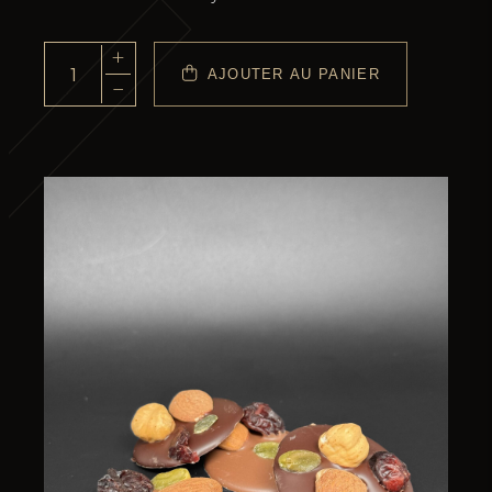
+
AJOUTER AU PANIER
quantité
−
de
Les
Mendiants
Mix