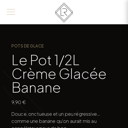
POTS DE GLACE
Le Pot 1/2L
Crème Glacée
Banane
9,90
€
Douce, onctueuse et un peu régressive…
comme une banane qu’on aurait mis au