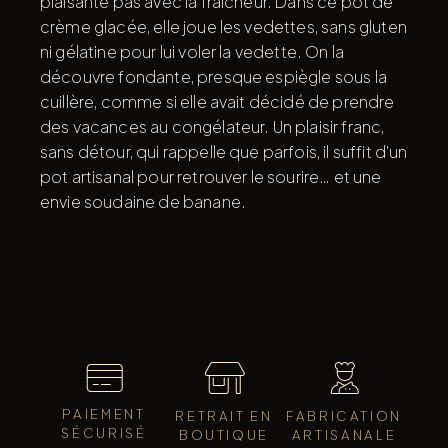
plaisante pas avec la fraîcheur. Dans ce pot de
crème glacée, elle joue les vedettes, sans gluten
ni gélatine pour lui voler la vedette. On la
découvre fondante, presque espiègle sous la
cuillère, comme si elle avait décidé de prendre
des vacances au congélateur. Un plaisir franc,
sans détour, qui rappelle que parfois, il suffit d’un
pot artisanal pour retrouver le sourire… et une
envie soudaine de banane.
PAIEMENT
RETRAIT EN
FABRICATION
SÉCURISÉ
BOUTIQUE
ARTISANALE