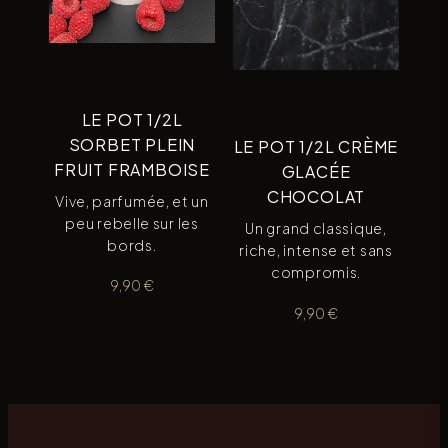
LE POT 1/2L
SORBET PLEIN
LE POT 1/2L CRÈME
FRUIT FRAMBOISE
GLACÉE
CHOCOLAT
Vive, parfumée, et un
peu rebelle sur les
Un grand classique,
bords.
riche, intense et sans
compromis.
9,90
€
9,90
€