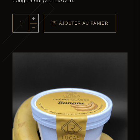
congélateur pour de bon.
+
AJOUTER AU PANIER
quantité
−
de
Le
Pot
1/2L
Crème
Glacée
Banane