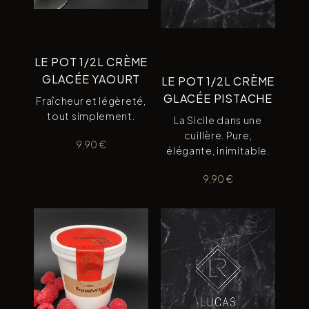
LE POT 1/2L CRÈME
GLACÉE YAOURT
LE POT 1/2L CRÈME
GLACÉE PISTACHE
Fraîcheur et légèreté,
tout simplement.
La Sicile dans une
cuillère. Pure,
9,90
€
élégante, inimitable.
9,90
€