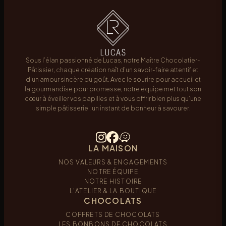
Sous l’élan passionné de Lucas, notre Maître Chocolatier-
Pâtissier, chaque création naît d’un savoir-faire attentif et
d’un amour sincère du goût. Avec le sourire pour accueil et
la gourmandise pour promesse, notre équipe met tout son
cœur à éveiller vos papilles et à vous offrir bien plus qu’une
simple pâtisserie : un instant de bonheur à savourer.
LA MAISON
NOS VALEURS & ENGAGEMENTS
NOTRE ÉQUIPE
NOTRE HISTOIRE
L’ATELIER & LA BOUTIQUE
CHOCOLATS
COFFRETS DE CHOCOLATS
LES BONBONS DE CHOCOLATS