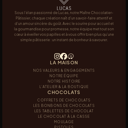
Sous l’élan passionné de Lucas, notre Maître Chocolatier-
Pâtissier, chaque création naît d’un savoir-faire attentif et
d’un amour sincère du goût. Avec le sourire pour accueil et
la gourmandise pour promesse, notre équipe met tout son
cœur à éveiller vos papilles et à vous offrir bien plus qu’une
simple pâtisserie : un instant de bonheur à savourer.
LA MAISON
NOS VALEURS & ENGAGEMENTS
NOTRE ÉQUIPE
NOTRE HISTOIRE
L’ATELIER & LA BOUTIQUE
CHOCOLATS
COFFRETS DE CHOCOLATS
LES BONBONS DE CHOCOLATS
LES TABLETTES DE CHOCOLAT
LE CHOCOLAT À LA CASSE
MOULAGE
PISTOLES