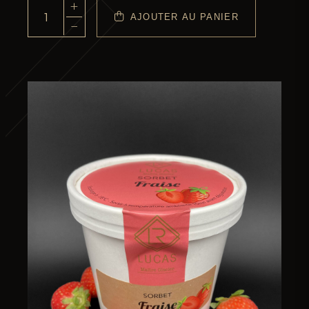
+
AJOUTER AU PANIER
quantité
−
de
Le
Pot
1/2L
Sorbet
Plein
Fruit
Fraise