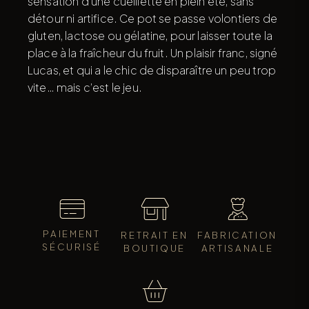
sensation d’une cueillette en plein été, sans
détour ni artifice. Ce pot se passe volontiers de
gluten, lactose ou gélatine, pour laisser toute la
place à la fraîcheur du fruit. Un plaisir franc, signé
Lucas, et qui a le chic de disparaître un peu trop
vite… mais c’est le jeu.
PAIEMENT
RETRAIT EN
FABRICATION
SÉCURISÉ
BOUTIQUE
ARTISANALE