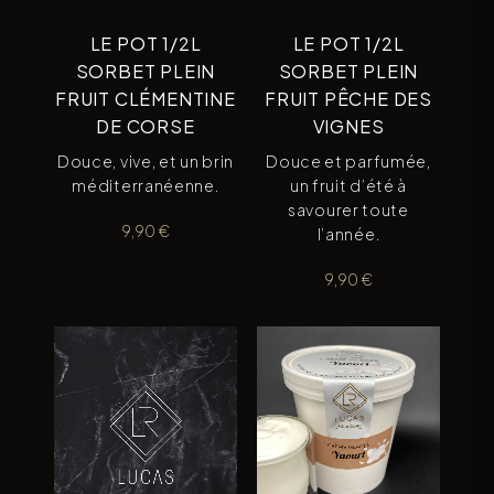
LE POT 1/2L
LE POT 1/2L
SORBET PLEIN
SORBET PLEIN
FRUIT CLÉMENTINE
FRUIT PÊCHE DES
DE CORSE
VIGNES
Douce, vive, et un brin
Douce et parfumée,
méditerranéenne.
un fruit d’été à
savourer toute
9,90
€
l’année.
9,90
€