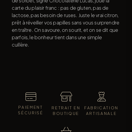
de sorbet, signé Chocolaterie Lucas, joue la
carte du plaisir franc : pas de gluten, pas de
lactose, pas besoin de ruses. Juste le vrai citron,
prêt à réveiller vos papilles sans vous surprendre
en traître. On savoure, on sourit, et on se dit que
parfois, le bonheur tient dans une simple
cuillère.
PAIEMENT
RETRAIT EN
FABRICATION
SÉCURISÉ
BOUTIQUE
ARTISANALE