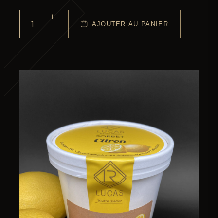
+
AJOUTER AU PANIER
quantité
−
de
Le
Pot
1/2L
Sorbet
Plein
Fruit
Citron