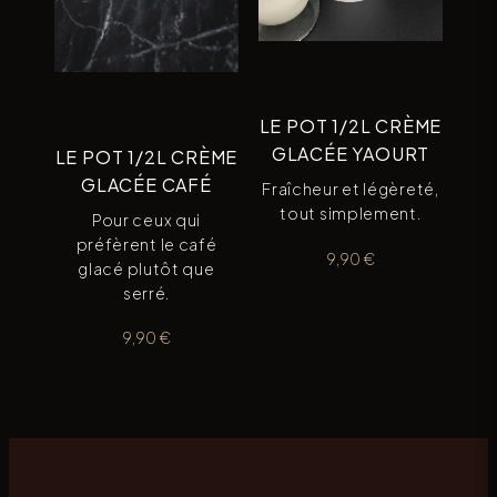
LE POT 1/2L CRÈME
GLACÉE YAOURT
LE POT 1/2L CRÈME
GLACÉE CAFÉ
Fraîcheur et légèreté,
tout simplement.
Pour ceux qui
préfèrent le café
9,90
€
glacé plutôt que
serré.
9,90
€