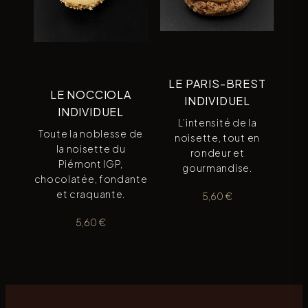
LE PARIS-BREST
LE NOCCIOLA
INDIVIDUEL
INDIVIDUEL
L’intensité de la
Toute la noblesse de
noisette, tout en
la noisette du
rondeur et
Piémont IGP,
gourmandise.
chocolatée, fondante
et craquante.
5,60
€
5,60
€