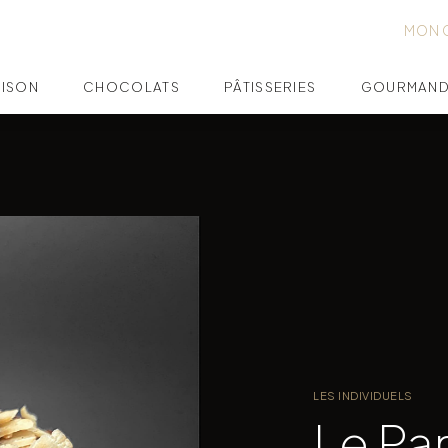
MON 
AISON
CHOCOLATS
PÂTISSERIES
GOURMAND
LES INDIVIDUELS
Le Pa