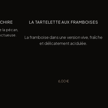
ÉCHIRE
LA TARTELETTE AUX FRAMBOISES
e la pécan,
onctueuse.
La framboise dans une version vive, fraîche
et délicatement acidulée.
6,00
€