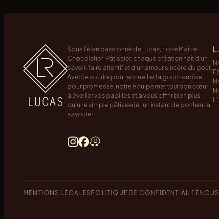
L
Sous l’élan passionné de Lucas, notre Maître
Chocolatier-Pâtissier, chaque création naît d’un
N
savoir-faire attentif et d’un amour sincère du goût.
E
Avec le sourire pour accueil et la gourmandise
N
pour promesse, notre équipe met tout son cœur
N
à éveiller vos papilles et à vous offrir bien plus
L
qu’une simple pâtisserie : un instant de bonheur à
savourer.
MENTIONS LÉGALES
POLITIQUE DE CONFIDENTIALITÉ
NOUS