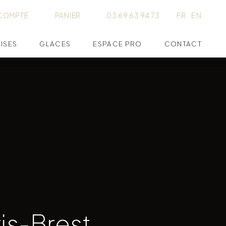
COMPTE
PANIER
03 69 63 94 73
FR
EN
ISES
GLACES
ESPACE PRO
CONTACT
ris-Brest