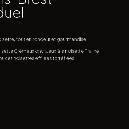
duel
noisette, tout en rondeur et gourmandise.
isette Crémeux onctueux à la noisette Praliné
ux et noisettes effilées torréfiées