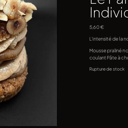
Indivi
5,60
€
L’intensité de la 
Mousse praliné no
coulant Pâte à cho
Rupture de stock