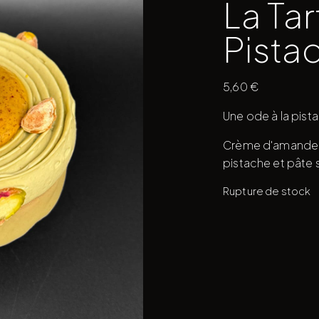
La Tar
Pista
5,60
€
Une ode à la pista
Crème d'amande e
pistache et pâte 
Rupture de stock