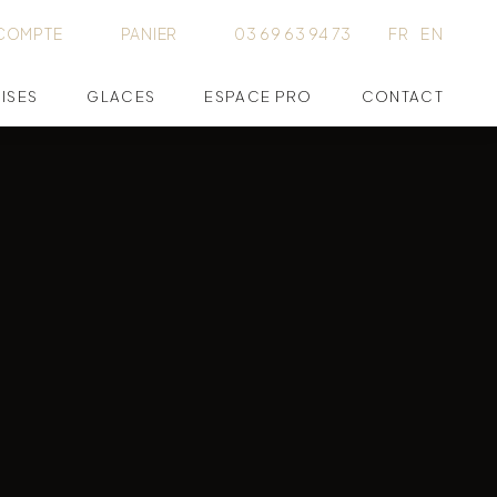
COMPTE
PANIER
03 69 63 94 73
FR
EN
ISES
GLACES
ESPACE PRO
CONTACT