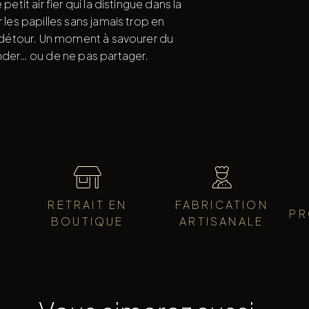
etit air fier qui la distingue dans la
 les papilles sans jamais trop en
ns détour. Un moment à savourer du
ander… ou de ne pas partager.
RETRAIT EN
FABRICATION
PR
BOUTIQUE
ARTISANALE