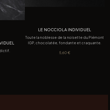
LE NOCCIOLA INDIVIDUEL
Toute la noblesse de la noisette du Piémont
IVIDUEL
IGP, chocolatée, fondante et craquante.
ictif.
5,60
€