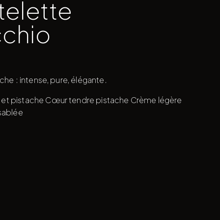
telette
cchio
che : intense, pure, élégante.
t pistache Cœur tendre pistache Crème légère
sablée