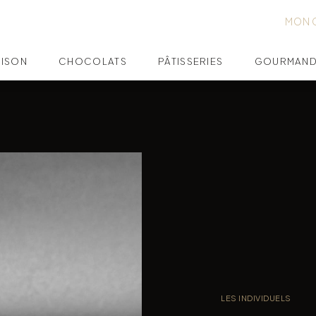
MON 
AISON
CHOCOLATS
PÂTISSERIES
GOURMAND
LES INDIVIDUELS