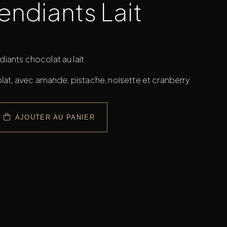
endiants Lait
ants chocolat au lait
olat, avec amande, pistache, noisette et cranberry
AJOUTER AU PANIER