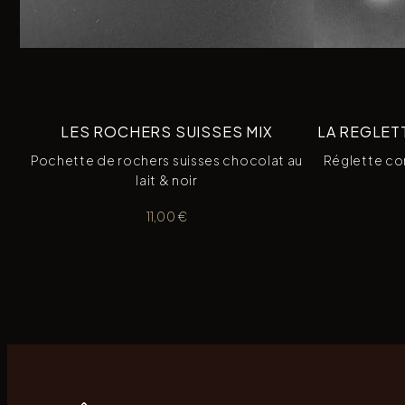
LES ROCHERS SUISSES MIX
LA REGLETT
Pochette de rochers suisses chocolat au
Réglette con
lait & noir
11,00
€