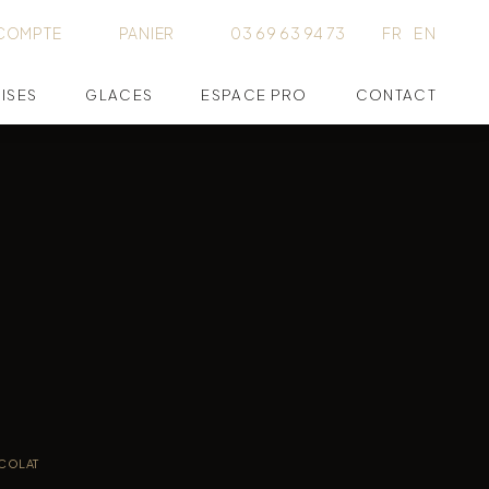
COMPTE
PANIER
03 69 63 94 73
FR
EN
ISES
GLACES
ESPACE PRO
CONTACT
COLAT