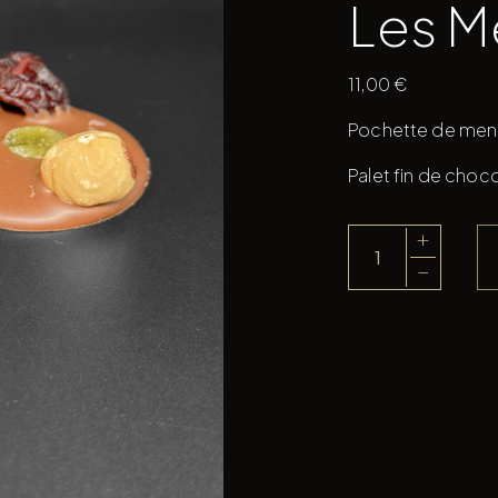
Les M
11,00
€
Pochette de mendi
Palet fin de choc
+
quantité
−
de
Les
Mendiants
Lait