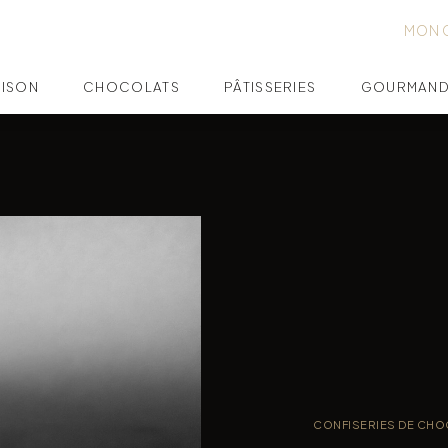
MON 
AISON
CHOCOLATS
PÂTISSERIES
GOURMAND
CONFISERIES DE CHO