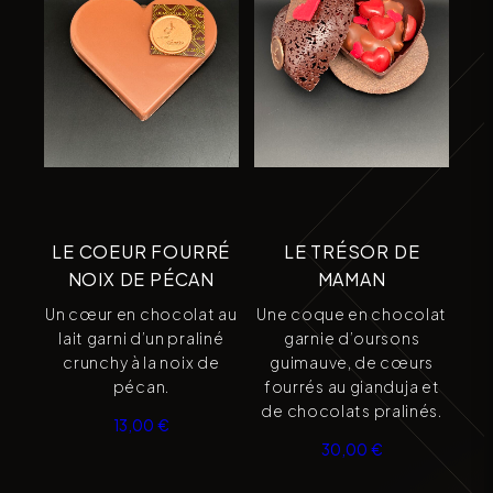
LE COEUR FOURRÉ
LE TRÉSOR DE
NOIX DE PÉCAN
MAMAN
Un cœur en chocolat au
Une coque en chocolat
lait garni d’un praliné
garnie d’oursons
crunchy à la noix de
guimauve, de cœurs
pécan.
fourrés au gianduja et
de chocolats pralinés.
13,00
€
30,00
€