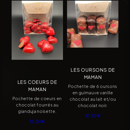
LES OURSONS DE
MAMAN
LES COEURS DE
Pochette de 6 oursons
MAMAN
en guimauve vanille
Pochette de coeurs en
chocolat au lait et/ou
chocolat fourrés au
chocolat noir.
gianduja noisette.
10,50
€
12,00
€