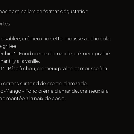
os best-sellers en format dégustation.
rtes :
âte sablée, crémeux noisette, mousse au chocolat
 grillée.
idéchire" - Fond crème d'amande, crémeux praliné
ntilly à la vanille.
est" - Pâte à chou, crémeux praliné et mousse à la
x 3 citrons sur fond de crème d'amande.
oco-Mango - Fond crème d'amande, crémeux à la
e montée à la noix de coco.