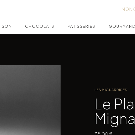
MON 
AISON
CHOCOLATS
PÂTISSERIES
GOURMAND
LES MIGNARDISES
Le Pl
Migna
38,00
€