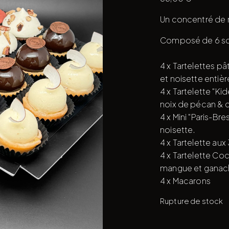
Un concentré de n
Composé de 6 so
4 x Tartelettes p
et noisette entière
4 x Tartelette "K
noix de pécan & cha
4 x Mini "Paris-Br
noisette.
4 x Tartelette au
4 x Tartelette C
mangue et ganach
4 x Macarons
Rupture de stock