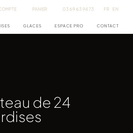
COMPTE
PANIER
03 69 63 94 73
FR
EN
ISES
GLACES
ESPACE PRO
CONTACT
ateau de 24
rdises