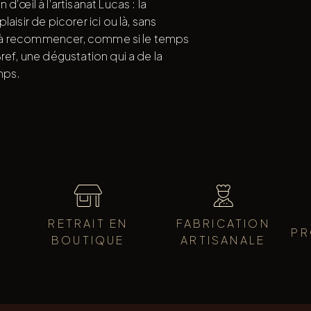
d’œil à l’artisanat Lucas : la
aisir de picorer ici ou là, sans
uis à recommencer, comme si le temps
ref, une dégustation qui a de la
mps.
RETRAIT EN
FABRICATION
PR
BOUTIQUE
ARTISANALE