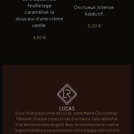
feuilletage
Onctueux. Intense.
caramélisé, la
Addictif.
douceur d’une crème
vanille.
5,00
€
4,80
€
Sous l’élan passionné de Lucas, notre Maître Chocolatier-
Pâtissier, chaque création naît d’un savoir-faire attentif et
d’un amour sincère du goût. Avec le sourire pour accueil et
la gourmandise pour promesse, notre équipe met tout son