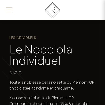
LES INDIVIDUELS
Le Nocciola
Individuel
5,60
€
Toute la noblesse de la noisette du Piémont IGP,
chocolatée, fondante et craquante.
Mousse à la noisette du Piémont IGP
Crémeux au chocolat au lait 39% & chocolat