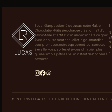
L
Sous l’élan passionné de Lucas, notre Maître
Chocolatier-Pâtissier, chaque création naît d’un
N
savoir-faire attentif et d’un amour sincère du goût.
E
Avec le sourire pour accueil et la gourmandise
N
pour promesse, notre équipe met tout son cœur
N
à éveiller vos papilles et à vous offrir bien plus
L
qu’une simple pâtisserie : un instant de bonheur à
savourer.
MENTIONS LÉGALES
POLITIQUE DE CONFIDENTIALITÉ
NOUS