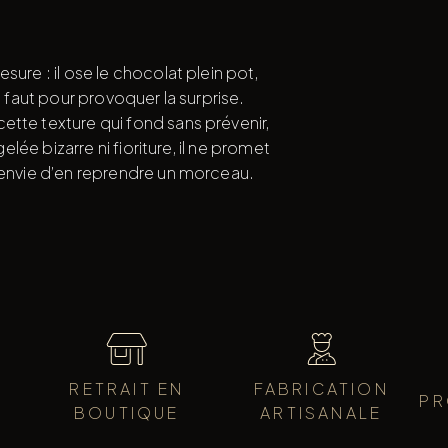
ure : il ose le chocolat plein pot,
l faut pour provoquer la surprise.
ette texture qui fond sans prévenir,
elée bizarre ni fioriture, il ne promet
l’envie d’en reprendre un morceau.
RETRAIT EN
FABRICATION
PR
BOUTIQUE
ARTISANALE