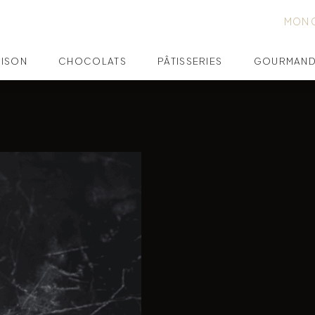
MON 
AISON
CHOCOLATS
PÂTISSERIES
GOURMAND