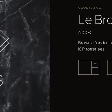
COOKIES & CO
Le Br
6,00
€
Brownie fondant 
IGP torréfiées.
+
quantité
−
de
Le
Brownie