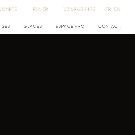
COMPTE
PANIER
03 69 63 94 73
FR
EN
ISES
GLACES
ESPACE PRO
CONTACT